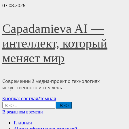
Перейти
07.08.2026
к
содержимому
Capadamieva AI —
интеллект, который
меняет мир
Современный медиа-проект о технологиях
искусственного интеллекта.
Основное
Кнопка: светлая/темная
меню
Найти:
В реальном времени
Главная