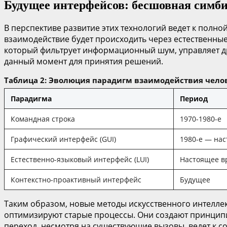
Будущее интерфейсов: бесшовная симби
В перспективе развитие этих технологий ведет к пол
взаимодействие будет происходить через естественные
который фильтрует информационный шум, управляет др
данный момент для принятия решений.
Таблица 2: Эволюция парадигм взаимодействия чело
Парадигма
Период
Командная строка
1970-1980-е
Графический интерфейс (GUI)
1980-е — на
Естественно-языковый интерфейс (LUI)
Настоящее в
Контекстно-проактивный интерфейс
Будущее
Таким образом, новые методы искусственного интеллек
оптимизируют старые процессы. Они создают принципиа
переход, несмотря на существующие вызовы, ведет к 