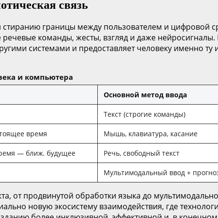
отическая связь
ной стиранию границы между пользователем и цифровой 
 речевые команды, жесты, взгляд и даже нейросигналы. 
угими системами и предоставляет человеку именно ту 
века и компьютера
Основной метод ввода
Текст (строгие команды)
стоящее время
Мышь, клавиатура, касание
ремя — ближ. будущее
Речь, свободный текст
Мультимодальный ввод + прогно
та, от продвинутой обработки языка до мультимодально
льно новую экосистему взаимодействия, где технологии
созданию более инклюзивной, эффективной и, в конечно