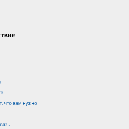
ствие
я
тв
т, что вам нужно
вязь