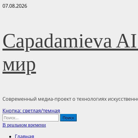
Перейти
07.08.2026
к
содержимому
Capadamieva AI
мир
Современный медиа-проект о технологиях искусственно
Основное
Кнопка: светлая/темная
меню
Найти:
В реальном времени
Главная