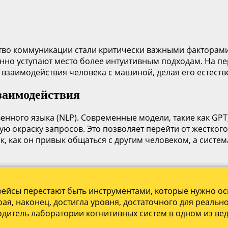
тво коммуникации стали критически важными факторами
нно уступают место более интуитивным подходам. На пе
 взаимодействия человека с машиной, делая его естес
взаимодействия
нного языка (NLP). Современные модели, такие как GPT,
ую окраску запросов. Это позволяет перейти от жестког
к, как он привык общаться с другим человеком, а сист
йсы перестают быть инструментами, которые нужно осв
рая, наконец, достигла уровня, достаточного для реаль
дитель лаборатории когнитивных систем в одном из вед