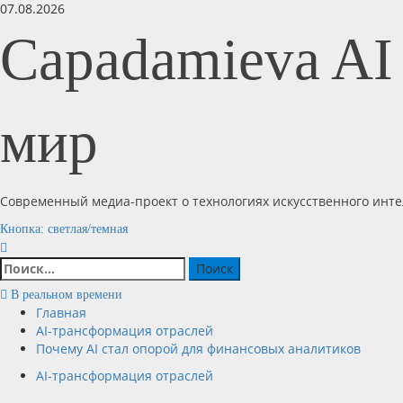
Перейти
07.08.2026
к
Capadamieva AI
содержимому
мир
Современный медиа-проект о технологиях искусственного инте
Основное
Кнопка: светлая/темная
меню
Найти:
В реальном времени
Главная
AI-трансформация отраслей
Почему AI стал опорой для финансовых аналитиков
AI-трансформация отраслей