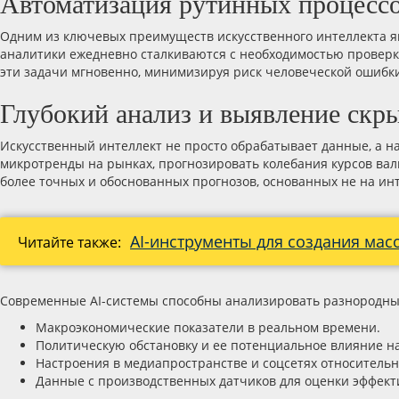
Автоматизация рутинных процессо
Одним из ключевых преимуществ искусственного интеллекта я
аналитики ежедневно сталкиваются с необходимостью проверк
эти задачи мгновенно, минимизируя риск человеческой ошибки
Глубокий анализ и выявление скр
Искусственный интеллект не просто обрабатывает данные, а н
микротренды на рынках, прогнозировать колебания курсов вал
более точных и обоснованных прогнозов, основанных не на инт
AI-инструменты для создания мас
Читайте также:
Современные AI-системы способны анализировать разнородные
Макроэкономические показатели в реальном времени.
Политическую обстановку и ее потенциальное влияние н
Настроения в медиапространстве и соцсетях относитель
Данные с производственных датчиков для оценки эффект