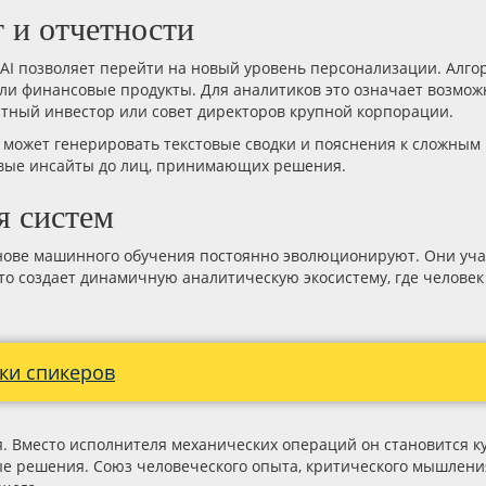
 и отчетности
AI позволяет перейти на новый уровень персонализации. Алго
и финансовые продукты. Для аналитиков это означает возмож
астный инвестор или совет директоров крупной корпорации.
 AI может генерировать текстовые сводки и пояснения к сложн
евые инсайты до лиц, принимающих решения.
я систем
снове машинного обучения постоянно эволюционируют. Они уч
то создает динамичную аналитическую экосистему, где человек
ки спикеров
я. Вместо исполнителя механических операций он становится 
ые решения. Союз человеческого опыта, критического мышлени