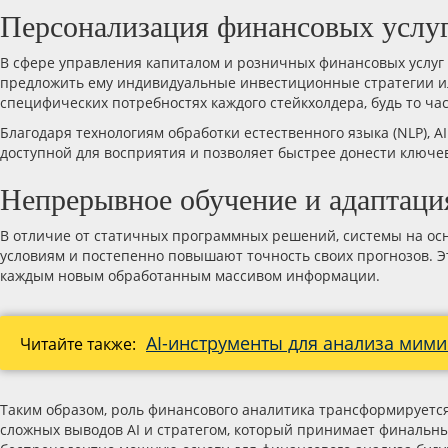
Персонализация финансовых услуг
В сфере управления капиталом и розничных финансовых услуг 
предложить ему индивидуальные инвестиционные стратегии ил
специфических потребностях каждого стейкхолдера, будь то ч
Благодаря технологиям обработки естественного языка (NLP),
доступной для восприятия и позволяет быстрее донести ключ
Непрерывное обучение и адаптаци
В отличие от статичных программных решений, системы на о
условиям и постепенно повышают точность своих прогнозов. Э
каждым новым обработанным массивом информации.
AI-инструменты для анализа мими
Читайте также:
Таким образом, роль финансового аналитика трансформируетс
сложных выводов AI и стратегом, который принимает финальн