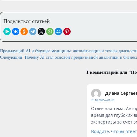
Поделиться статьей
Навигация
Предыдущий
AI и будущее медицины: автоматизация и точная диагност
Следующий:
Почему AI стал основой предиктивной аналитики в бизнес
по
записям
1 комментарий для “
По
Диана Сергее
26.10.2025 в 01:20
Отличная тема. Автор
время для глубоких в
экспертизы за счет 
Войдите, чтобы отве