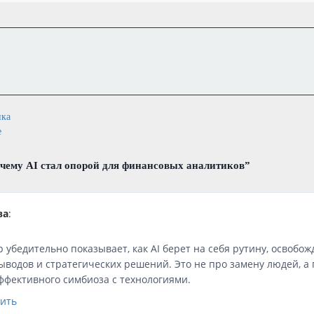
ика
е
чему AI стал опорой для финансовых аналитиков
”
ва
:
 убедительно показывает, как AI берет на себя рутину, освобо
ыводов и стратегических решений. Это не про замену людей, а 
эффективного симбиоза с технологиями.
тить