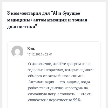
и
я
3 комментария для “
AI и будущее
медицины: автоматизация и точная
п
диагностика
”
о
з
а
Кэп
:
п
17.12.2025 в 23:41
и
О да, конечно, давайте доверим наше
с
здоровье алгоритмам, которые падают в
я
обморок от затемнённого снимка.
Автоматизация — это, видимо, когда
м
робот ставит диагноз «простуда» на
сломанную ногу, а точность — что он
ошибается с вероятностью 99%.