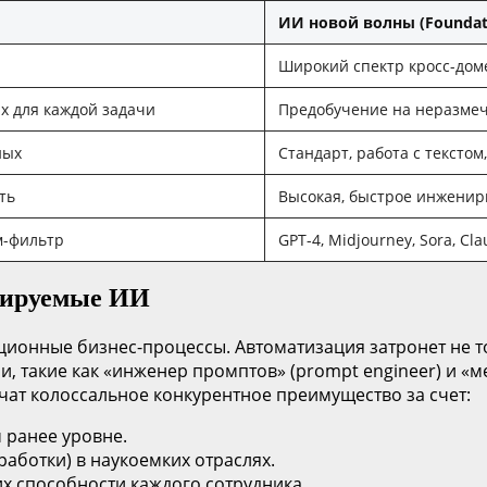
ИИ новой волны (Foundat
Широкий спектр кросс-дом
х для каждой задачи
Предобучение на неразмеч
ных
Стандарт, работа с текстом
ть
Высокая, быстрое инженир
м-фильтр
GPT-4, Midjourney, Sora, Cla
мируемые ИИ
ионные бизнес-процессы. Автоматизация затронет не т
, такие как «инженер промптов» (prompt engineer) и «
учат колоссальное конкурентное преимущество за счет:
 ранее уровне.
аботки) в наукоемких отраслях.
х способности каждого сотрудника.