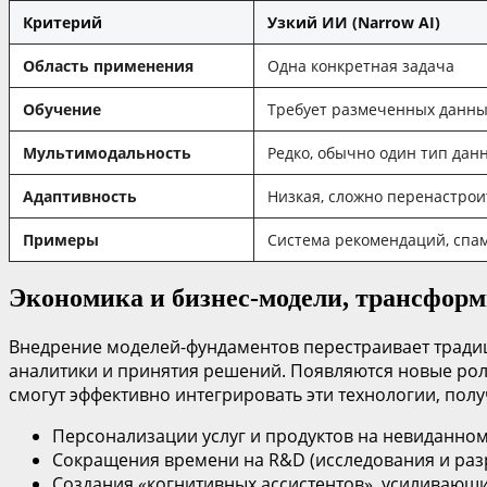
Критерий
Узкий ИИ (Narrow AI)
Область применения
Одна конкретная задача
Обучение
Требует размеченных данны
Мультимодальность
Редко, обычно один тип дан
Адаптивность
Низкая, сложно перенастрои
Примеры
Система рекомендаций, спа
Экономика и бизнес-модели, трансфор
Внедрение моделей-фундаментов перестраивает традиц
аналитики и принятия решений. Появляются новые роли
смогут эффективно интегрировать эти технологии, пол
Персонализации услуг и продуктов на невиданном
Сокращения времени на R&D (исследования и разр
Создания «когнитивных ассистентов», усиливающи