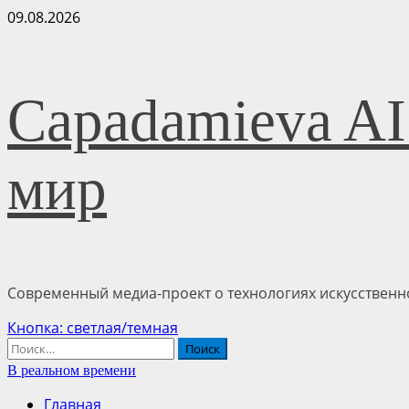
Перейти
09.08.2026
к
содержимому
Capadamieva AI
мир
Современный медиа-проект о технологиях искусственно
Основное
Кнопка: светлая/темная
меню
Найти:
В реальном времени
Главная