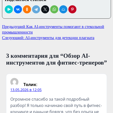
Навигация
Предыдущий
Как AI-инструменты помогают в стекольной
промышленности
по
Следующий:
AI-инструменты для детекции плагиата
записям
3 комментария для “
Обзор AI-
инструментов для фитнес-тренеров
”
Толик
:
13.05.2026 в 12:05
Огромное спасибо за такой подробный
разбор! Я только начинаю свой путь в фитнес-
коучинге и раньше боялся, что без опыта не