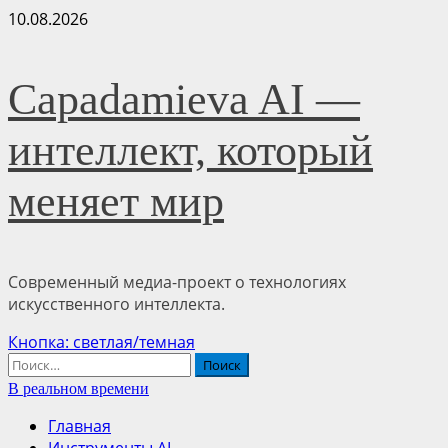
Перейти
10.08.2026
к
содержимому
Capadamieva AI —
интеллект, который
меняет мир
Современный медиа-проект о технологиях
искусственного интеллекта.
Основное
Кнопка: светлая/темная
меню
Найти:
В реальном времени
Главная