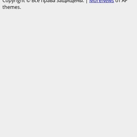
Copyright © Все права защищены.
|
MoreNews
от AF
themes.