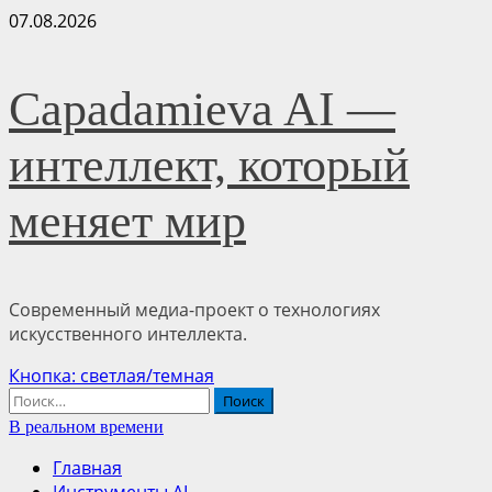
Перейти
07.08.2026
к
содержимому
Capadamieva AI —
интеллект, который
меняет мир
Современный медиа-проект о технологиях
искусственного интеллекта.
Основное
Кнопка: светлая/темная
меню
Найти:
В реальном времени
Главная