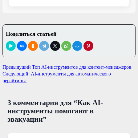
Поделиться статьей
Навигация
Предыдущий
Топ AI-инструментов для контент-менеджеров
Следующий:
AI-инструменты для автоматического
по
рерайтинга
записям
3 комментария для “
Как AI-
инструменты помогают в
эвакуации
”