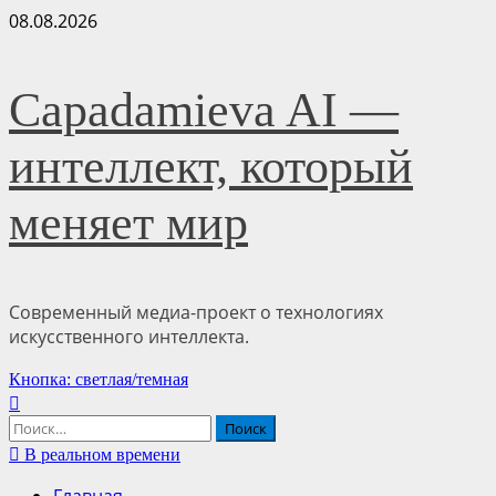
Перейти
08.08.2026
к
содержимому
Capadamieva AI —
интеллект, который
меняет мир
Современный медиа-проект о технологиях
искусственного интеллекта.
Основное
Кнопка: светлая/темная
меню
Найти:
В реальном времени