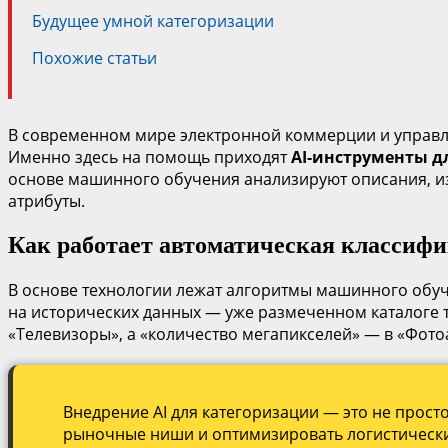
Будущее умной категоризации
Похожие статьи
В современном мире электронной коммерции и управл
Именно здесь на помощь приходят
AI-инструменты д
основе машинного обучения анализируют описания, из
атрибуты.
Как работает автоматическая классиф
В основе технологии лежат алгоритмы машинного обуче
на исторических данных — уже размеченном каталоге т
«Телевизоры», а «количество мегапикселей» — в «Фот
Внедрение AI для категоризации — это не прост
рыночные ниши и оптимизировать логистически