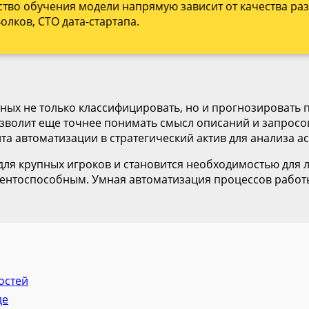
ство обучения модели напрямую зависит от качества ра
лков, CTO дата-стартапа.
ных не только классифицировать, но и прогнозировать п
зволит еще точнее понимать смысл описаний и запросо
а автоматизации в стратегический актив для анализа а
ля крупных игроков и становится необходимостью для л
урентоспособным. Умная автоматизация процессов рабо
остей
де