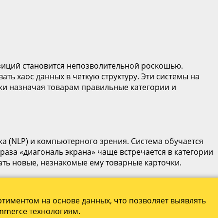
зиций становится непозволительной роскошью.
ть хаос данных в четкую структуру. Эти системы на
ки назначая товарам правильные категории и
а (NLP) и компьютерного зрения. Система обучается
раза «диагональ экрана» чаще встречается в категории
ать новые, незнакомые ему товарные карточки.
ртиментом на основе данных, что позволяет выявлять
mmerce технологиям.