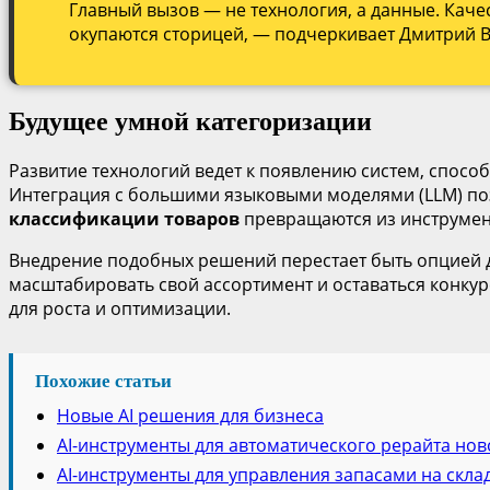
Главный вызов — не технология, а данные. Каче
окупаются сторицей, — подчеркивает Дмитрий Во
Будущее умной категоризации
Развитие технологий ведет к появлению систем, способ
Интеграция с большими языковыми моделями (LLM) по
классификации товаров
превращаются из инструмент
Внедрение подобных решений перестает быть опцией д
масштабировать свой ассортимент и оставаться конк
для роста и оптимизации.
Похожие статьи
Новые AI решения для бизнеса
AI-инструменты для автоматического рерайта нов
AI-инструменты для управления запасами на скла