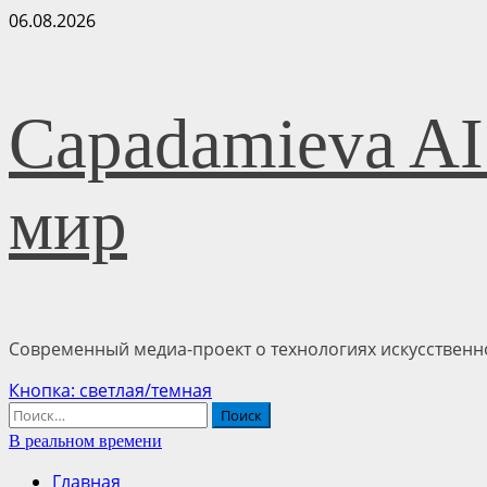
Перейти
06.08.2026
к
содержимому
Capadamieva AI
мир
Современный медиа-проект о технологиях искусственно
Основное
Кнопка: светлая/темная
меню
Найти:
В реальном времени
Главная