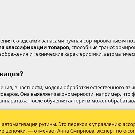
ения складскими запасами ручная сортировка тысяч по
ля классификации товаров
, способные трансформирова
ображения и технические характеристики, автоматичес
икация?
ния, в частности, модели обработки естественного язык
оваров. Она выявляет закономерности: например, что ф
оаппаратах». После обучения алгоритм может обрабатыв
о автоматизация рутины. Это переход к управлению ассо
е цепочки, — отмечает Анна Смирнова, эксперт по e-co