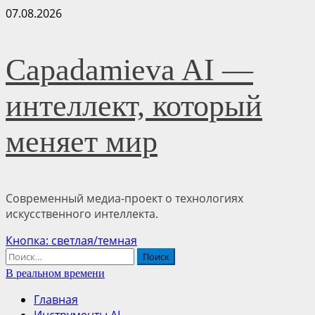
Перейти
07.08.2026
к
содержимому
Capadamieva AI —
интеллект, который
меняет мир
Современный медиа-проект о технологиях
искусственного интеллекта.
Основное
Кнопка: светлая/темная
меню
Найти:
В реальном времени
Главная