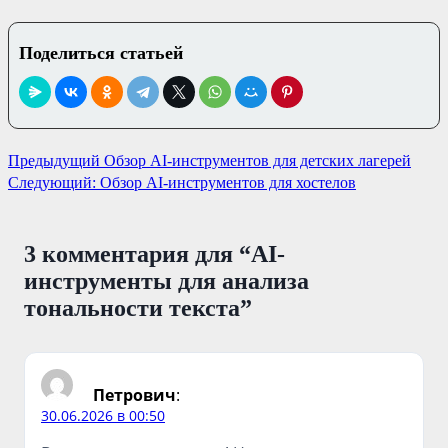
Поделиться статьей
Навигация
Предыдущий
Обзор AI-инструментов для детских лагерей
Следующий:
Обзор AI-инструментов для хостелов
по
записям
3 комментария для “
AI-
инструменты для анализа
тональности текста
”
Петрович
:
30.06.2026 в 00:50