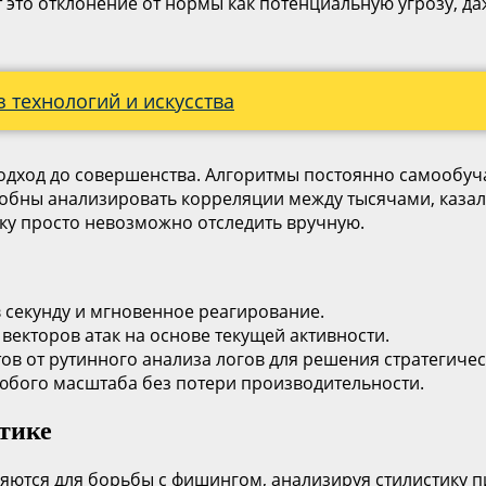
 это отклонение от нормы как потенциальную угрозу, д
з технологий и искусства
подход до совершенства. Алгоритмы постоянно самообу
обны анализировать корреляции между тысячами, казало
ку просто невозможно отследить вручную.
 секунду и мгновенное реагирование.
векторов атак на основе текущей активности.
в от рутинного анализа логов для решения стратегичес
юбого масштаба без потери производительности.
ктике
ются для борьбы с фишингом, анализируя стилистику п