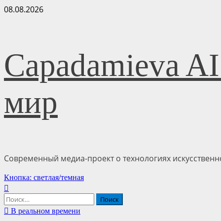
Перейти
08.08.2026
к
содержимому
Capadamieva AI
мир
Современный медиа-проект о технологиях искусственно
Основное
Кнопка: светлая/темная
меню
Найти:
В реальном времени