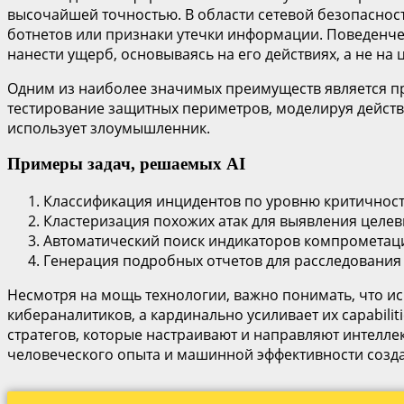
высочайшей точностью. В области сетевой безопасно
ботнетов или признаки утечки информации. Поведенчес
нанести ущерб, основываясь на его действиях, а не на
Одним из наиболее значимых преимуществ является про
тестирование защитных периметров, моделируя действи
использует злоумышленник.
Примеры задач, решаемых AI
Классификация инцидентов по уровню критичност
Кластеризация похожих атак для выявления целев
Автоматический поиск индикаторов компрометации
Генерация подробных отчетов для расследования
Несмотря на мощь технологии, важно понимать, что ис
кибераналитиков, а кардинально усиливает их capabili
стратегов, которые настраивают и направляют интел
человеческого опыта и машинной эффективности созд