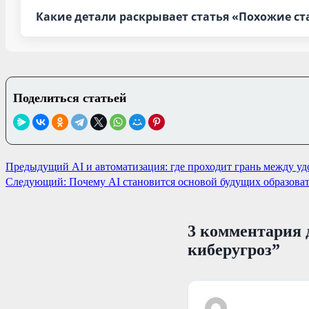
Какие детали раскрывает статья «Похожие ст
Поделиться статьей
Навигация
Предыдущий
AI и автоматизация: где проходит грань между у
Следующий:
Почему AI становится основой будущих образова
по
записям
3 комментария 
киберугроз
”