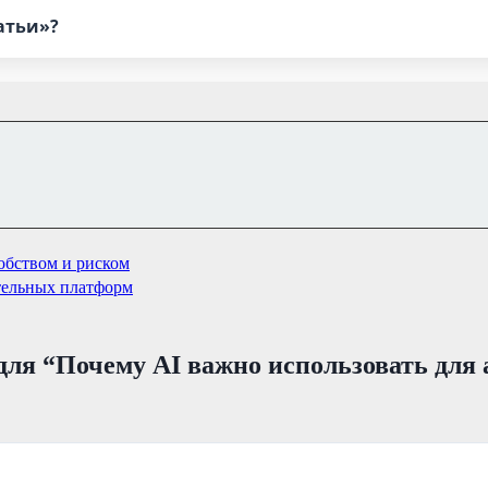
атьи»?
добством и риском
тельных платформ
для “
Почему AI важно использовать для 