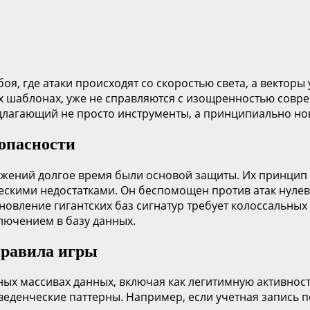
, где атаки происходят со скоростью света, а вектор
ых шаблонах, уже не справляются с изощренностью совр
едлагающий не просто инструменты, а принципиально но
опасности
жений долгое время были основой защиты. Их принцип д
ческими недостатками. Он беспомощен против атак нуле
новление гигантских баз сигнатур требует колоссальных
лючением в базу данных.
правила игры
ных массивах данных, включая как легитимную активность
еденческие паттерны. Например, если учетная запись п