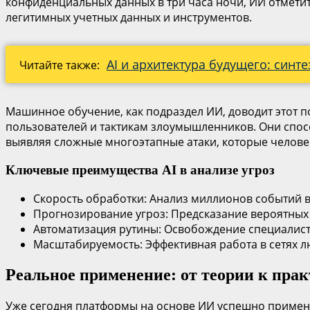
конфиденциальных данных в три часа ночи, ИИ отметит
легитимных учетных данных и инструментов.
AI и архитектура будущего: синте
Читайте также:
Машинное обучение, как подраздел ИИ, доводит этот 
пользователей и тактикам злоумышленников. Они спос
выявляя сложные многоэтапные атаки, которые челове
Ключевые преимущества AI в анализе угроз
Скорость обработки: Анализ миллионов событий в
Прогнозирование угроз: Предсказание вероятных 
Автоматизация рутины: Освобождение специалисто
Масштабируемость: Эффективная работа в сетях л
Реальное применение: от теории к пра
Уже сегодня платформы на основе ИИ успешно применя