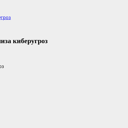
угроз
лиза киберугроз