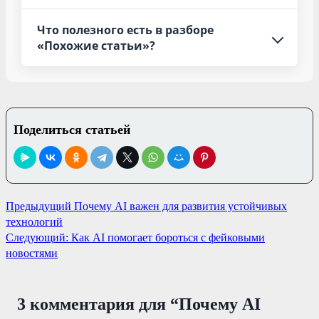
Что полезного есть в разборе
«Похожие статьи»?
Поделиться статьей
Навигация
Предыдущий
Почему AI важен для развития устойчивых
технологий
по
Следующий:
Как AI помогает бороться с фейковыми
записям
новостями
3 комментария для “
Почему AI