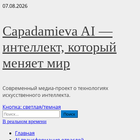
Перейти
07.08.2026
к
содержимому
Capadamieva AI —
интеллект, который
меняет мир
Современный медиа-проект о технологиях
искусственного интеллекта.
Основное
Кнопка: светлая/темная
меню
Найти:
В реальном времени
Главная