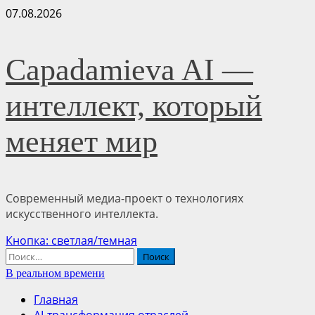
Перейти
07.08.2026
к
содержимому
Capadamieva AI —
интеллект, который
меняет мир
Современный медиа-проект о технологиях
искусственного интеллекта.
Основное
Кнопка: светлая/темная
меню
Найти:
В реальном времени
Главная