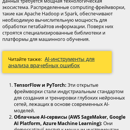
данных требуется мощная технологическая
экосистема. Распределенные computing-фреймворки,
такие как Apache Hadoop и Spark, обеспечивают
необходимую вычислительную мощность для
обработки петабайтов информации. Поверх них
строятся специализированные библиотеки и
платформы для машинного обучения.
AI-инструменты для
Читайте также:
анализа врачебных ошибок
TensorFlow и PyTorch:
Эти открытые
фреймворки стали индустриальным стандартом
для создания и тренировки глубоких нейронных
сетей, лежащих в основе современных AI-
моделей.
Облачные AI-сервисы (AWS SageMaker, Google
AI Platform, Azure Machine Learning):
Они
democratizují доступ к мощным инструментам,