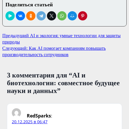
Поделиться статьей
Навигация
Предыдущий
AI и экология: умные технологии для защиты
природы
по
Следующий:
Как AI помогает компаниям повышать
записям
производительность сотрудников
3 комментария для “
AI и
биотехнологии: совместное будущее
науки и данных
”
RedSparks
:
20.12.2025 в 06:47