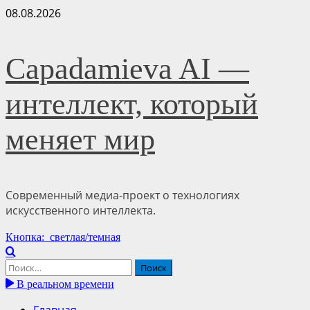
Перейти
08.08.2026
к
содержимому
Capadamieva AI —
интеллект, который
меняет мир
Современный медиа-проект о технологиях
искусственного интеллекта.
Основное
Кнопка: светлая/темная
меню
Найти:
В реальном времени