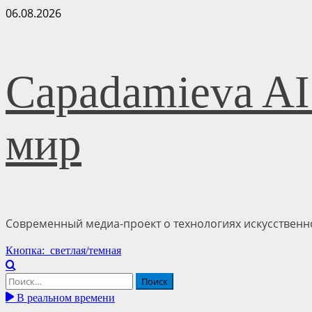
Перейти
06.08.2026
к
содержимому
Capadamieva AI
мир
Современный медиа-проект о технологиях искусственно
Основное
Кнопка: светлая/темная
меню
Найти:
В реальном времени