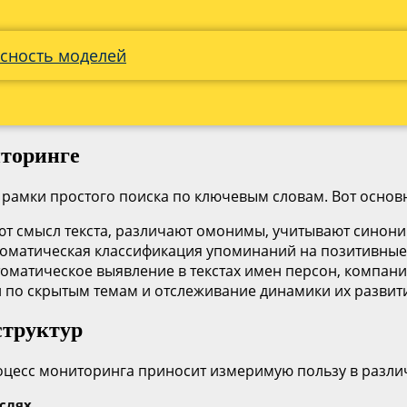
асность моделей
торинге
рамки простого поиска по ключевым словам. Вот основ
ют смысл текста, различают омонимы, учитывают синони
автоматическая классификация упоминаний на позитивные
оматическое выявление в текстах имен персон, компани
й по скрытым темам и отслеживание динамики их развит
структур
роцесс мониторинга приносит измеримую пользу в разли
слях