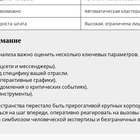
евозможно
Автоматическая кластер
 роста штата
Высокая, ограничена ли
имание
ализа важно оценить несколько ключевых параметров. В
оцсети и мессенджеры).
д специфику вашей отрасли.
терактивные графики).
едомления о критических событиях).
инструменты).
странства перестало быть прерогативой крупных корпо
ться на шаг впереди, оперативно реагировать на вызов
 симбиозом человеческой экспертизы и безграничных в