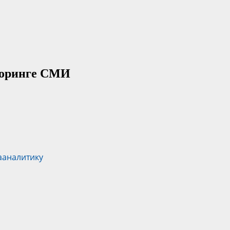
торинге СМИ
ааналитику