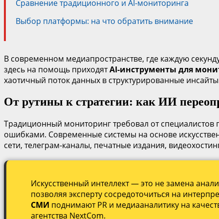
Сравнение традиционного и AI-мониторинга
Выбор платформы: на что обратить внимание
В современном медиапространстве, где каждую секунд
здесь на помощь приходят
AI-инструменты для мон
хаотичный поток данных в структурированные инсайты
От рутины к стратегии: как ИИ переоп
Традиционный мониторинг требовал от специалистов п
ошибками. Современные системы на основе искусствен
сети, телеграм-каналы, печатные издания, видеохостин
Искусственный интеллект — это не замена анали
позволяя эксперту сосредоточиться на интерпр
СМИ
поднимают PR и медиааналитику на качес
агентства NextCom.