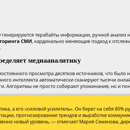
у генерируются терабайты информации, ручной анализ 
иторинга СМИ
, кардинально меняющие подход к отсле
.
ределяет медиааналитику
остоянного просмотра десятков источников, что было н
ного интеллекта автоматически сканируют тысячи онлай
ги. Алгоритмы не просто собирают упоминания, но и пон
тика, а его «силовой усилитель». Он берет на себя 80% 
етации, прогнозировании трендов и выработке коммуни
твенно новый уровень, — отмечает Мария Семенова, ди